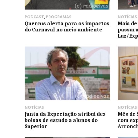
PODCAST
,
PROGRAMAS
NOTÍCIAS
Quercus alerta para os impactos
Mais de
do Carnaval no meio ambiente
passara
Luz/Ex
NOTÍCIAS
NOTÍCIAS
Junta da Expectação atribui dez
Mês de 
bolsas de estudo a alunos do
com exp
Superior
Arronc