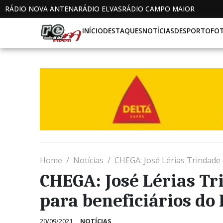
RÁDIO NOVA ANTENA
RÁDIO ELVAS
RÁDIO CAMPO MAIOR
INÍCIO
DESTAQUES
NOTÍCIAS
DESPORTO
FO
Home
Notícias
CHEGA: José Lérias Trindade 
CHEGA: José Lérias T
para beneficiários do 
20/09/2021
NOTÍCIAS