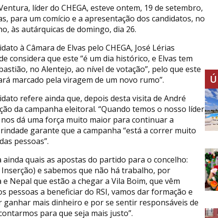
Ventura, líder do CHEGA, esteve ontem, 19 de setembro,
as, para um comício e a apresentação dos candidatos, no
ho, às autárquicas de domingo, dia 26.
idato à Câmara de Elvas pelo CHEGA, José Lérias
de considera que este “é um dia histórico, e Elvas tem
bastião, no Alentejo, ao nível de votação”, pelo que este
Ú
icará marcado pela viragem de um novo rumo”.
idato refere ainda que, depois desta visita de André
ção da campanha eleitoral. “Quando temos o nosso líder
 nos dá uma força muito maior para continuar a
 Trindade garante que a campanha “está a correr muito
das pessoas”.
 ainda quais as apostas do partido para o concelho:
e Inserção) e sabemos que não há trabalho, por
 e Nepal que estão a chegar a Vila Boim, que vêm
os pessoas a beneficiar do RSI, vamos dar formação e
r ganhar mais dinheiro e por se sentir responsáveis de
contarmos para que seja mais justo”.