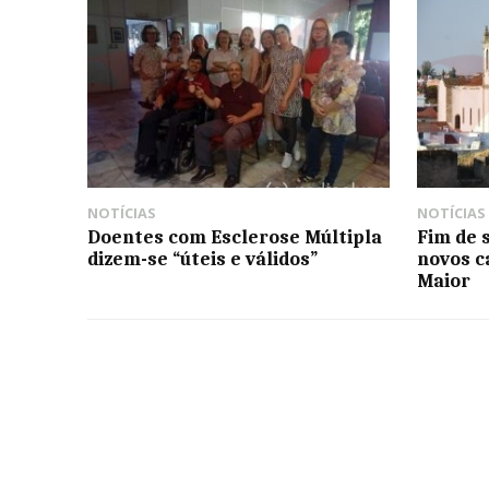
NOTÍCIAS
NOTÍCIAS
Doentes com Esclerose Múltipla
Fim de
dizem-se “úteis e válidos”
novos c
Maior