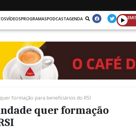
EMI
TOS
VÍDEOS
PROGRAMAS
PODCAST
AGENDA
quer formação para beneficiários do RSI
rindade quer formação
RSI