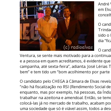
André 
em Elv
concel
O cand
Trinda
sido o 
dia “f
O cand
Ventura, se sente mais motivado para a continua
e a pessoa em quem acreditamos, é evidente que
campanha, até sexta-feira”, adianta. José Lérias
bem” e tem tido um “bom acolhimento por parte 
O candidato pelo CHEGA à Câmara de Elvas revela
“não há fiscalização no RSI (Rendimento Social d
enquanto, mas por exemplo, há pessoas, da Índia
trabalhar na azeitona e amendoal. Então, se tem
colocá-las já no mercado de trabalho, acabam po
uma sociedade que só é viável assim, todos a des