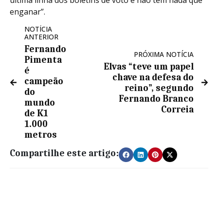
enganar”.
NOTÍCIA
ANTERIOR
Fernando
PRÓXIMA NOTÍCIA
Pimenta
Elvas “teve um papel
é
chave na defesa do
campeão
reino”, segundo
do
Fernando Branco
mundo
Correia
de K1
1.000
metros
Compartilhe este artigo: