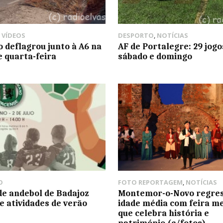
,
VÍDEOS
DESPORTO
,
NOTÍCIAS
o deflagrou junto à A6 na
AF de Portalegre: 29 jogo
e quarta-feira
sábado e domingo
O
FOTO REPORTAGEM
,
NOTÍCIAS
de andebol de Badajoz
Montemor-o-Novo regres
 atividades de verão
idade média com feira me
que celebra história e
património (c/fotos)