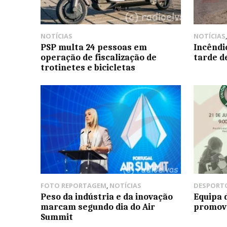
NOTÍCIAS
NOTÍCIAS
PSP multa 24 pessoas em
Incêndi
operação de fiscalização de
tarde d
trotinetes e bicicletas
FOTO REPORTAGEM
,
NOTÍCIAS
DESPORT
Peso da indústria e da inovação
Equipa 
marcam segundo dia do Air
promove
Summit