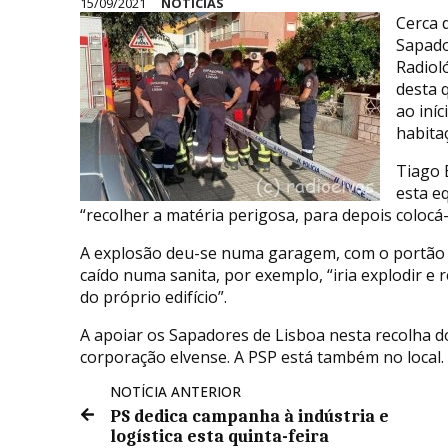
15/09/2021
NOTÍCIAS
Cerca 
Sapado
Radioló
desta 
ao iní
habita
Tiago 
esta e
“recolher a matéria perigosa, para depois coloc
A explosão deu-se numa garagem, com o portão ab
caído numa sanita, por exemplo, “iria explodir e
do próprio edifício”.
A apoiar os Sapadores de Lisboa nesta recolha d
corporação elvense. A PSP está também no local.
NOTÍCIA ANTERIOR
PS dedica campanha à indústria e
logística esta quinta-feira