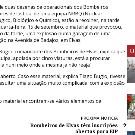
de duas dezenas de operacionais dos Bombeiros
res de Lisboa, de uma equipa NRBQ (Nuclear,
gico, Biológico e Químico), estão a recolher, na tarde
quarta-feira, 15 de setembro, o material que provocou,
cio da tarde, uma explosão numa garagem de uma
ção na Avenida de Badajoz, em Elvas.
Ú
Bugio, comandante dos Bombeiros de Elvas, explica que
quipa, apoiada por cinco viaturas, está a procurar
á-la num meio onde a mesma já não reaja”.
erto. Caso esse material, explica Tiago Bugio, tivesse
 resultar uma situação muito complicada, com a explosão
o material encontram-se vários elementos da
PRÓXIMA NOTÍCIA
Bombeiros de Elvas têm inscrições
abertas para EIP