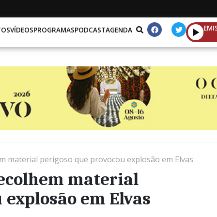
EMI
TOS
VÍDEOS
PROGRAMAS
PODCAST
AGENDA
m material perigoso que provocou explosão em Elvas
recolhem material
 explosão em Elvas