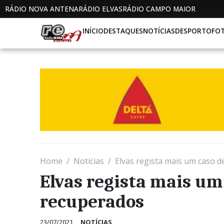
RÁDIO NOVA ANTENA
RÁDIO ELVAS
RÁDIO CAMPO MAIOR
INÍCIO
DESTAQUES
NOTÍCIAS
DESPORTO
FO
Home
Notícias
Elvas regista mais um caso d
Elvas regista mais um 
recuperados
23/07/2021
NOTÍCIAS