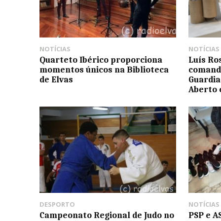
NOTÍCIAS
NOTÍCIAS
Quarteto Ibérico proporciona
Luís R
momentos únicos na Biblioteca
comanda
de Elvas
Guardia
Aberto 
DESPORTO
NOTÍCIAS
Campeonato Regional de Judo no
PSP e 