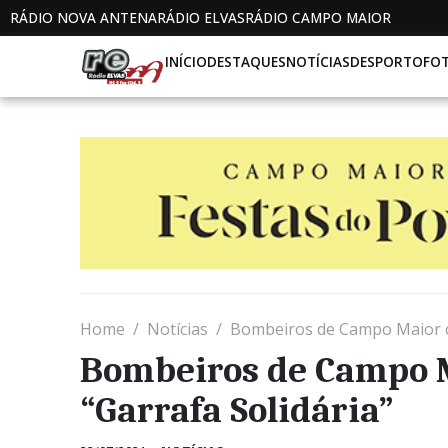
RÁDIO NOVA ANTENA
RÁDIO ELVAS
RÁDIO CAMPO MAIOR
INÍCIO
DESTAQUES
NOTÍCIAS
DESPORTO
FO
Home
Notícias
Bombeiros de Campo Maior c
Bombeiros de Campo 
“Garrafa Solidária”