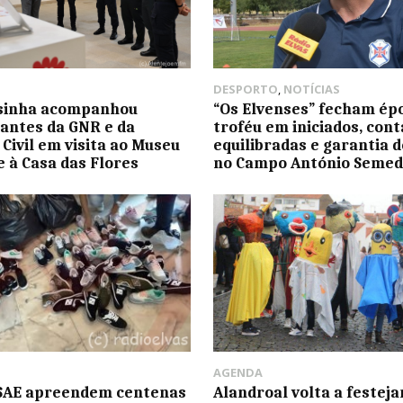
DESPORTO
,
NOTÍCIAS
osinha acompanhou
“Os Elvenses” fecham ép
ntes da GNR e da
troféu em iniciados, cont
 Civil em visita ao Museu
equilibradas e garantia 
e à Casa das Flores
no Campo António Semed
AGENDA
ASAE apreendem centenas
Alandroal volta a festeja