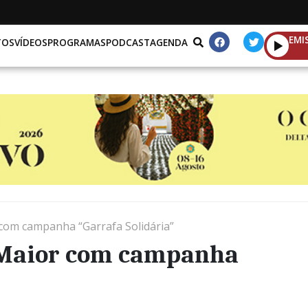
EMI
TOS
VÍDEOS
PROGRAMAS
PODCAST
AGENDA
om campanha “Garrafa Solidária”
Maior com campanha