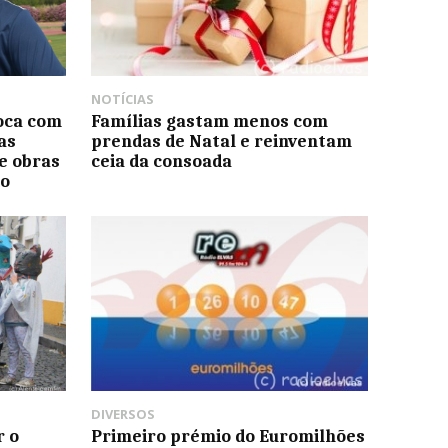
NOTÍCIAS
oca com
Famílias gastam menos com
as
prendas de Natal e reinventam
de obras
ceia da consoada
o
DIVERSOS
r o
Primeiro prémio do Euromilhões