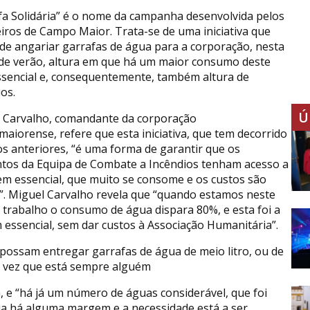
fa Solidária” é o nome da campanha desenvolvida pelos
ros de Campo Maior. Trata-se de uma iniciativa que
de angariar garrafas de água para a corporação, nesta
de verão, altura em que há um maior consumo deste
sencial e, consequentemente, também altura de
os.
Ú
 Carvalho, comandante da corporação
aiorense, refere que esta iniciativa, que tem decorrido
s anteriores, “é uma forma de garantir que os
tos da Equipa de Combate a Incêndios tenham acesso a
em essencial, que muito se consome e os custos são
”. Miguel Carvalho revela que “quando estamos neste
e trabalho o consumo de água dispara 80%, e esta foi a
essencial, sem dar custos à Associação Humanitária”.
 possam entregar garrafas de água de meio litro, ou de
a vez que está sempre alguém
em, e “há já um número de águas considerável, que foi
a há alguma margem e a necessidade está a ser