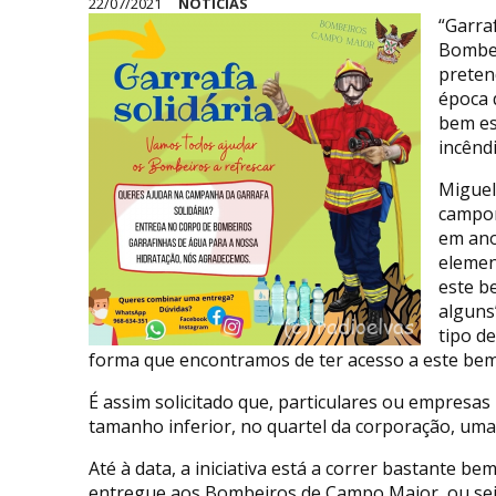
22/07/2021
NOTÍCIAS
“Garra
Bombei
preten
época 
bem es
incêndi
Miguel
campom
em ano
elemen
este b
alguns
tipo d
forma que encontramos de ter acesso a este bem 
É assim solicitado que, particulares ou empresas
tamanho inferior, no quartel da corporação, um
Até à data, a iniciativa está a correr bastante b
entregue aos Bombeiros de Campo Maior, ou sej