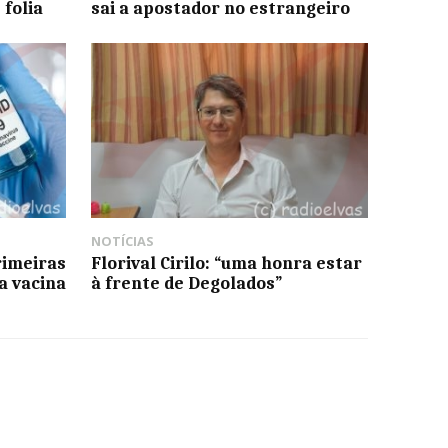
folia
sai a apostador no estrangeiro
NOTÍCIAS
rimeiras
Florival Cirilo: “uma honra estar
a vacina
à frente de Degolados”