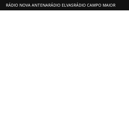
RÁDIO NOVA ANTENA
RÁDIO ELVAS
RÁDIO CAMPO MAIOR