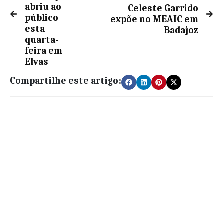
abriu ao
Celeste Garrido
público
expõe no MEAIC em
esta
Badajoz
quarta-
feira em
Elvas
Compartilhe este artigo: