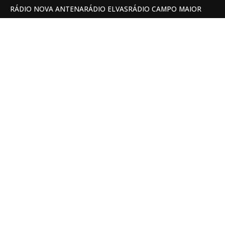
RÁDIO NOVA ANTENA
RÁDIO ELVAS
RÁDIO CAMPO MAIOR