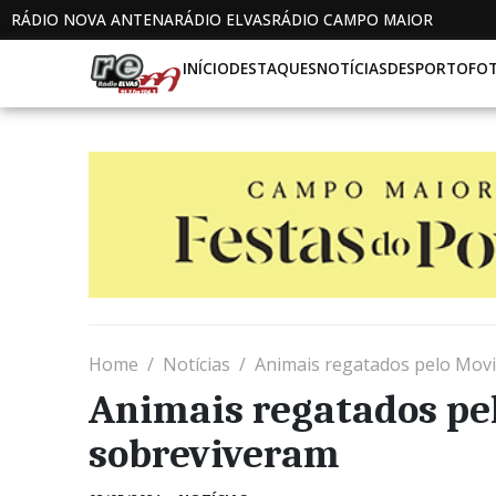
RÁDIO NOVA ANTENA
RÁDIO ELVAS
RÁDIO CAMPO MAIOR
INÍCIO
DESTAQUES
NOTÍCIAS
DESPORTO
FO
Home
Notícias
Animais regatados pelo Mov
Animais regatados pe
sobreviveram