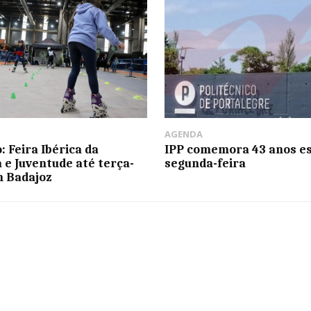
AGENDA
: Feira Ibérica da
IPP comemora 43 anos e
a e Juventude até terça-
segunda-feira
m Badajoz