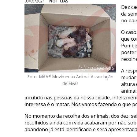
03/05/2021
NOTÍCIAS
Dez ca
da sem
no bair
O caso
que co
Pombei
poster
recolhe
A resp
Foto: MAAE Movimento Animal Associação
mudar 
de Elvas
altura
animai
incutido nas pessoas da nossa cidade, infelizmente
interessa é o matar. Nós vamos fazendo o que p
No momento da recolha dos animais, dos dez, sei
recolhidos ainda com vida acabaram por não sob
abandono já está identificado e será apresentad