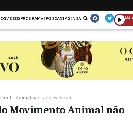
EMI
TOS
VÍDEOS
PROGRAMAS
PODCAST
AGENDA
imento Animal não sobreviveram
lo Movimento Animal não