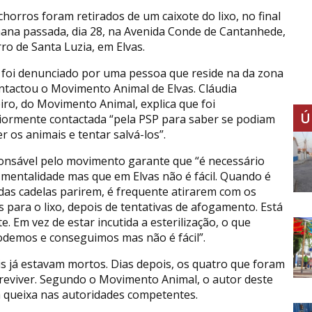
chorros foram retirados de um caixote do lixo, no final
ana passada, dia 28, na Avenida Conde de Cantanhede,
ro de Santa Luzia, em Elvas.
 foi denunciado por uma pessoa que reside na da zona
ntactou o Movimento Animal de Elvas. Cláudia
ro, do Movimento Animal, explica que foi
Ú
iormente contactada “pela PSP para saber se podiam
r os animais e tentar salvá-los”.
onsável pelo movimento garante que “é necessário
mentalidade mas que em Elvas não é fácil. Quando é
 das cadelas parirem, é frequente atirarem com os
s para o lixo, depois de tentativas de afogamento. Está
. Em vez de estar incutida a esterilização, o que
odemos e conseguimos mas não é fácil”.
s já estavam mortos. Dias depois, os quatro que foram
reviver. Segundo o Movimento Animal, o autor deste
a queixa nas autoridades competentes.