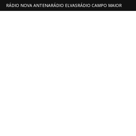
RÁDIO NOVA ANTENA
RÁDIO ELVAS
RÁDIO CAMPO MAIOR