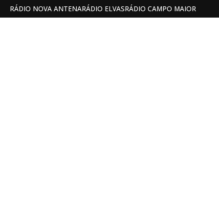
RÁDIO NOVA ANTENA
RÁDIO ELVAS
RÁDIO CAMPO MAIOR