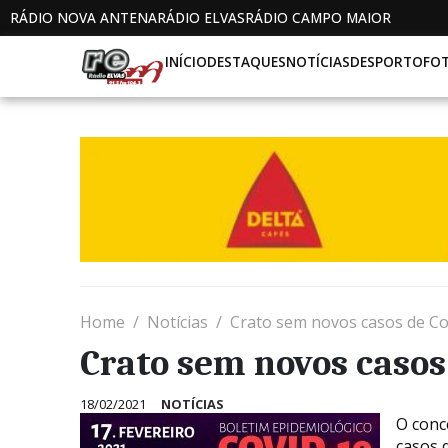
RÁDIO NOVA ANTENA
RÁDIO ELVAS
RÁDIO CAMPO MAIOR
INÍCIO
DESTAQUES
NOTÍCIAS
DESPORTO
FO
Home
Notícias
Crato sem novos casos de Co
Crato sem novos casos
18/02/2021
NOTÍCIAS
O conc
casos 