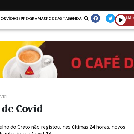
EMI
TOS
VÍDEOS
PROGRAMAS
PODCAST
AGENDA
vid
 de Covid
elho do Crato não registou, nas últimas 24 horas, novos
de infeção por Covid-19.