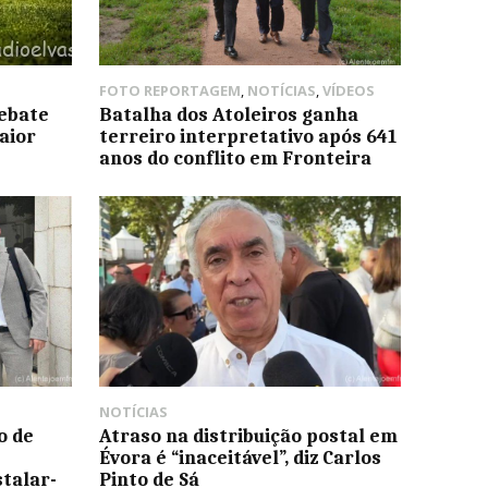
FOTO REPORTAGEM
,
NOTÍCIAS
,
VÍDEOS
debate
Batalha dos Atoleiros ganha
aior
terreiro interpretativo após 641
anos do conflito em Fronteira
NOTÍCIAS
o de
Atraso na distribuição postal em
Évora é “inaceitável”, diz Carlos
talar-
Pinto de Sá