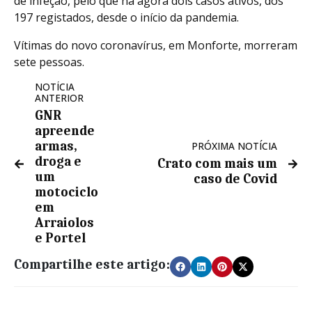
de infeção, pelo que há agora dois casos ativos, dos
197 registados, desde o início da pandemia.
Vítimas do novo coronavírus, em Monforte, morreram
sete pessoas.
NOTÍCIA
ANTERIOR
GNR
apreende
armas,
PRÓXIMA NOTÍCIA
droga e
Crato com mais um
um
caso de Covid
motociclo
em
Arraiolos
e Portel
Compartilhe este artigo: