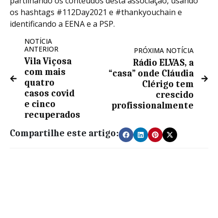
partilhando os conteúdos desta associação, usando
os hashtags #112Day2021 e #thankyouchain e
identificando a EENA e a PSP.
NOTÍCIA
ANTERIOR
PRÓXIMA NOTÍCIA
Vila Viçosa
Rádio ELVAS, a
com mais
“casa” onde Cláudia
quatro
Clérigo tem
casos covid
crescido
e cinco
profissionalmente
recuperados
Compartilhe este artigo: