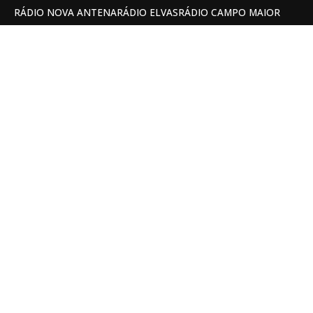
RÁDIO NOVA ANTENA
RÁDIO ELVAS
RÁDIO CAMPO MAIOR