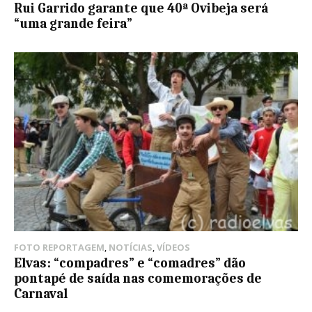
Rui Garrido garante que 40ª Ovibeja será
“uma grande feira”
FOTO REPORTAGEM
,
NOTÍCIAS
,
VÍDEOS
Elvas: “compadres” e “comadres” dão
pontapé de saída nas comemorações de
Carnaval