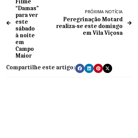
Filme
“Damas”
PRÓXIMA NOTÍCIA
para ver
Peregrinação Motard
este
realiza-se este domingo
sábado
em Vila Viçosa
à noite
em
Campo
Maior
Compartilhe este artigo: