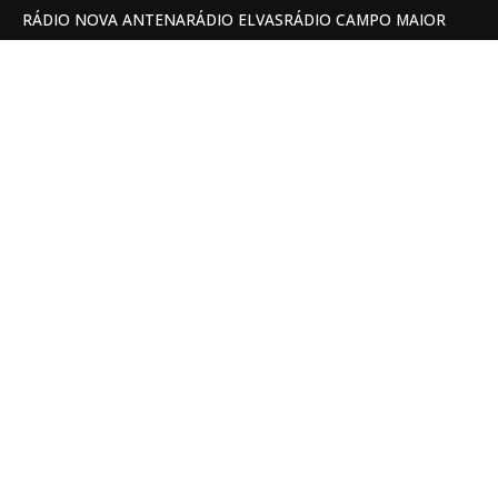
RÁDIO NOVA ANTENA
RÁDIO ELVAS
RÁDIO CAMPO MAIOR