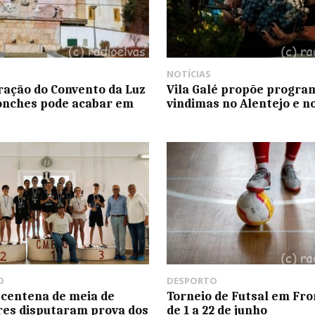
NOTÍCIAS
ação do Convento da Luz
Vila Galé propõe progra
onches pode acabar em
vindimas no Alentejo e n
O
DESPORTO
 centena de meia de
Torneio de Futsal em Fro
es disputaram prova dos
de 1 a 22 de junho