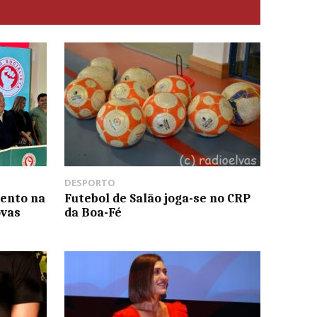
DESPORTO
ento na
Futebol de Salão joga-se no CRP
ovas
da Boa-Fé