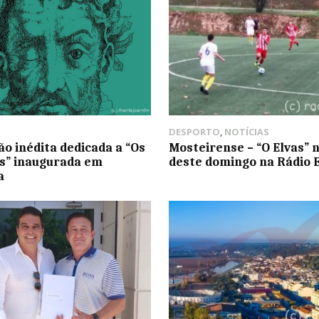
DESPORTO
,
NOTÍCIAS
ão inédita dedicada a “Os
Mosteirense – “O Elvas” 
s” inaugurada em
deste domingo na Rádio 
a