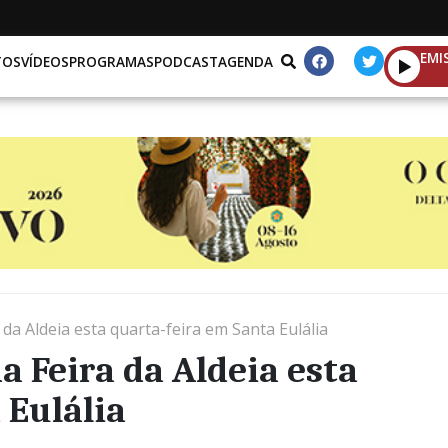
EMI
TOS
VÍDEOS
PROGRAMAS
PODCAST
AGENDA
da Aldeia esta quarta-feira em Santa Eulália
a Feira da Aldeia esta
 Eulália