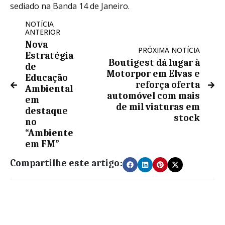
sediado na Banda 14 de Janeiro.
NOTÍCIA
ANTERIOR
Nova
PRÓXIMA NOTÍCIA
Estratégia
Boutigest dá lugar à
de
Motorpor em Elvas e
Educação
reforça oferta
Ambiental
automóvel com mais
em
de mil viaturas em
destaque
stock
no
“Ambiente
em FM”
Compartilhe este artigo: