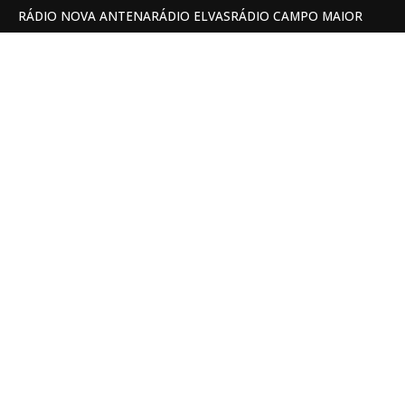
RÁDIO NOVA ANTENA
RÁDIO ELVAS
RÁDIO CAMPO MAIOR