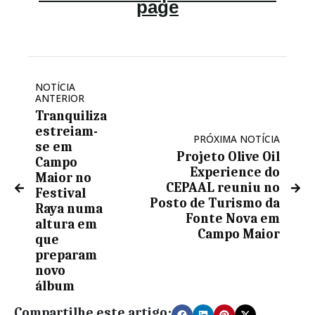
NOTÍCIA
ANTERIOR
Tranquiliza
estreiam-
PRÓXIMA NOTÍCIA
se em
Projeto Olive Oil
Campo
Experience do
Maior no
CEPAAL reuniu no
Festival
Posto de Turismo da
Raya numa
Fonte Nova em
altura em
Campo Maior
que
preparam
novo
álbum
Compartilhe este artigo: