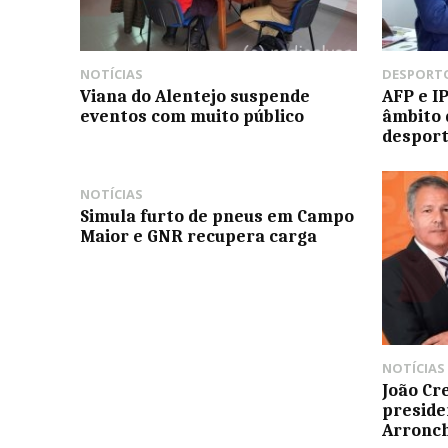
NOTÍCIAS
DESPORT
Viana do Alentejo suspende
AFP e I
eventos com muito público
âmbito 
desport
NOTÍCIAS
Simula furto de pneus em Campo
Maior e GNR recupera carga
NOTÍCIAS
João Cr
preside
Arronc