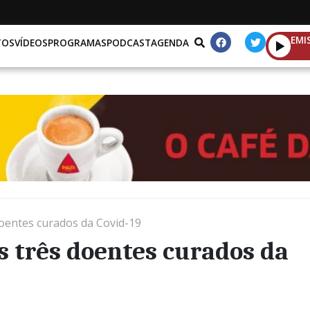
EMI
TOS
VÍDEOS
PROGRAMAS
PODCAST
AGENDA
doentes curados da Covid-19
s três doentes curados da