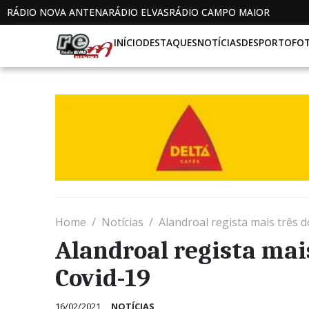
RÁDIO NOVA ANTENA
RÁDIO ELVAS
RÁDIO CAMPO MAIOR
INÍCIO
DESTAQUES
NOTÍCIAS
DESPORTO
FO
Home
Notícias
Alandroal regista mais três 
Alandroal regista mai
Covid-19
16/02/2021
NOTÍCIAS