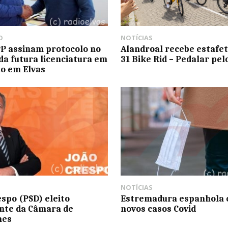
O
NOTÍCIAS
PP assinam protocolo no
Alandroal recebe estafe
da futura licenciatura em
31 Bike Rid – Pedalar pel
o em Elvas
NOTÍCIAS
espo (PSD) eleito
Estremadura espanhola 
nte da Câmara de
novos casos Covid
hes