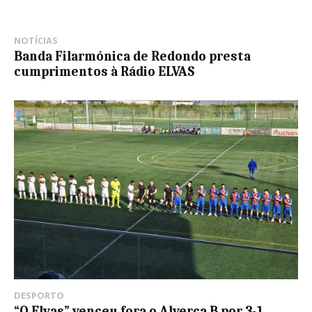
NOTÍCIAS
Banda Filarmónica de Redondo presta
cumprimentos à Rádio ELVAS
DESPORTO
“O Elvas” venceu fora o Alverca B por 3-1