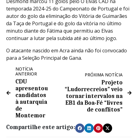
Desmond marcou 11 golos pelo O Elvas CAD na
temporada 2024-25 do Campeonato de Portugal e foi
autor do golo da eliminação do Vitória de Guimarães
da Taça de Portugal e do golo da vitória no último
minuto diante do Fátima que permitiu ao Elvas
continuar a lutar pela subida até ao último jogo.
O atacante nascido em Acra ainda não foi convocado
para a Seleção Principal de Gana.
NOTÍCIA
ANTERIOR
PRÓXIMA NOTÍCIA
CDU
Projeto
apresentou
“Ludorrecreios” veio
candidatos
tornar intervalos na
à autarquia
EB1 da Boa-Fé “livres
de
de conflitos”
Montemor
Compartilhe este artigo: