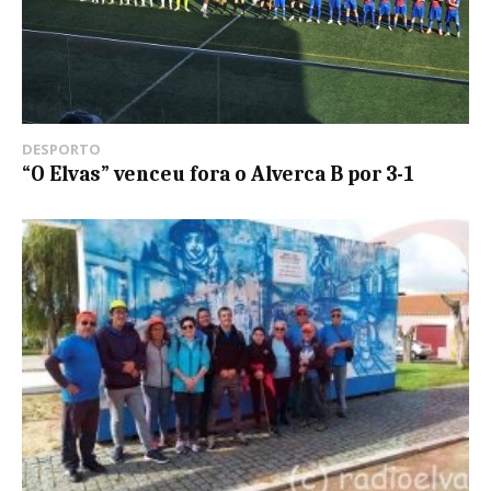
DESPORTO
“O Elvas” venceu fora o Alverca B por 3-1