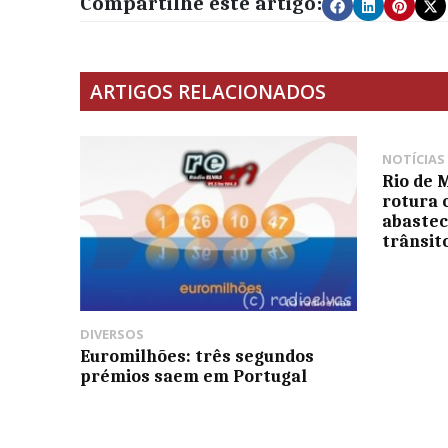
Compartilhe este artigo:
ARTIGOS RELACIONADOS
NOTÍCIAS
Rio de 
rotura 
abastec
trânsit
DIVERSOS
Euromilhões: três segundos
prémios saem em Portugal