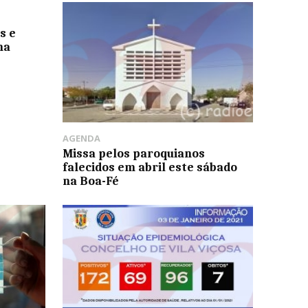
s e
ma
AGENDA
Missa pelos paroquianos
falecidos em abril este sábado
na Boa-Fé