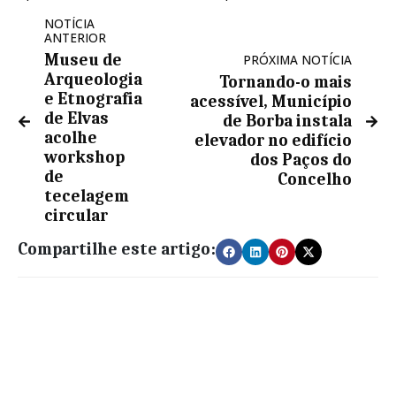
NOTÍCIA
ANTERIOR
Museu de
PRÓXIMA NOTÍCIA
Arqueologia
Tornando-o mais
e Etnografia
acessível, Município
de Elvas
de Borba instala
acolhe
elevador no edifício
workshop
dos Paços do
de
Concelho
tecelagem
circular
Compartilhe este artigo: