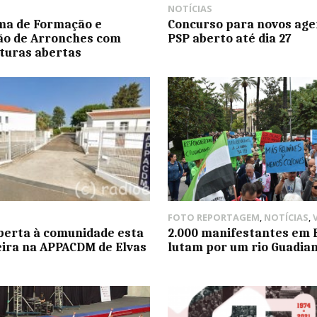
NOTÍCIAS
ma de Formação e
Concurso para novos age
ão de Arronches com
PSP aberto até dia 27
turas abertas
FOTO REPORTAGEM
,
NOTÍCIAS
,
berta à comunidade esta
2.000 manifestantes em 
eira na APPACDM de Elvas
lutam por um rio Guadia