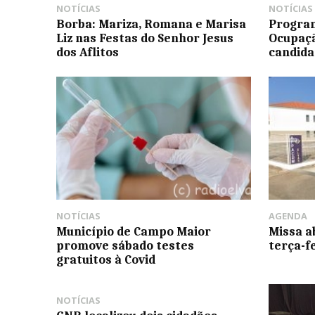
NOTÍCIAS
NOTÍCIAS
Borba: Mariza, Romana e Marisa
Progra
Liz nas Festas do Senhor Jesus
Ocupaç
dos Aflitos
candida
NOTÍCIAS
AGENDA
Município de Campo Maior
Missa a
promove sábado testes
terça-f
gratuitos à Covid
NOTÍCIAS