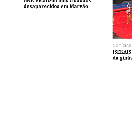
GNR localizou dois cidadãos
desaparecidos em Marvão
NOTÍCIAS
ISEKAIS
da ginás