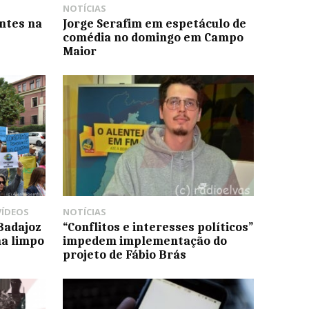
NOTÍCIAS
ntes na
Jorge Serafim em espetáculo de
comédia no domingo em Campo
Maior
VÍDEOS
NOTÍCIAS
Badajoz
“Conflitos e interesses políticos”
na limpo
impedem implementação do
projeto de Fábio Brás