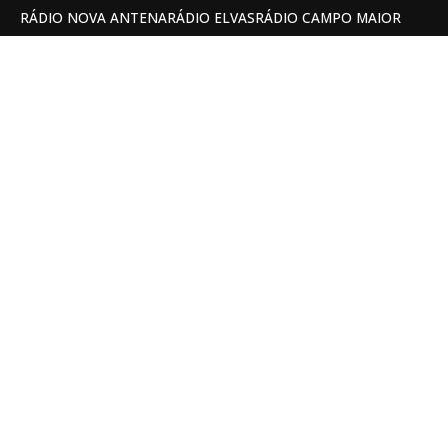
RÁDIO NOVA ANTENA
RÁDIO ELVAS
RÁDIO CAMPO MAIOR