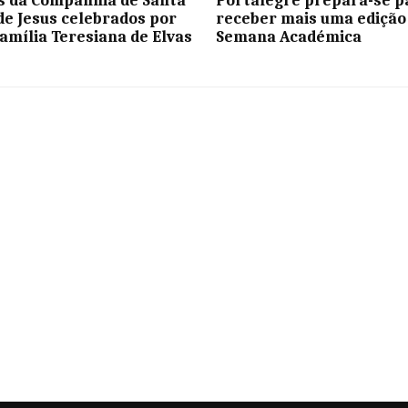
s da Companhia de Santa
Portalegre prepara-se p
de Jesus celebrados por
receber mais uma edição
Família Teresiana de Elvas
Semana Académica