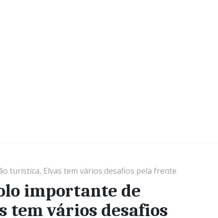
 turística, Elvas tem vários desafios pela frente
olo importante de
as tem vários desafios