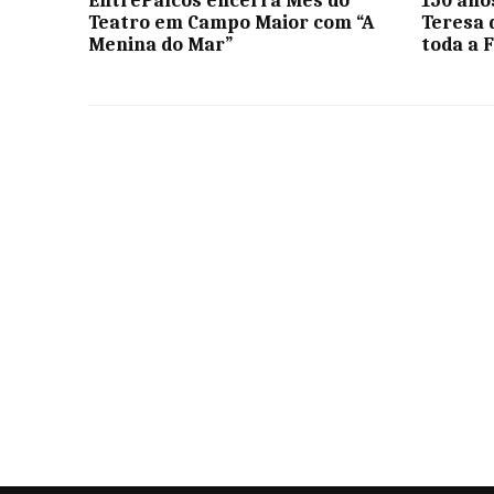
EntrePalcos encerra Mês do
150 ano
Teatro em Campo Maior com “A
Teresa 
Menina do Mar”
toda a 