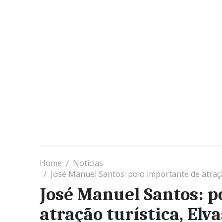
Home
Notícias
José Manuel Santos: polo importante de atração
José Manuel Santos: p
atração turística, Elv