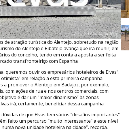
s de atração turística do Alentejo, sobretudo na região
urismo do Alentejo e Ribatejo avança que irá reunir, em
ios do concelho, tendo em conta a aposta a ser feita
cado transfronteiriço com Espanha.
, queremos ouvir os empresários hoteleiros de Elvas”,
 otimista” em relação a esta primeira campanha
os a promover o Alentejo em Badajoz, por exemplo,
is, com ações de rua e nos centros comerciais, com
 objetivo é dar um “maior dinamismo” às zonas
Elvas irá, certamente, beneficiar dessa campanha.
 dúvidas de que Elvas tem vários “desafios importantes”
têm feito um percurso “muito interessante” a este nível
r numa nova unidade hoteleira na cidade”, recorda.