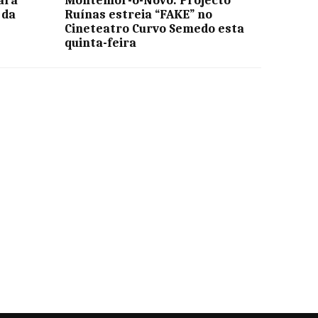
ara
Montemor-o-Novo: Projecto
 da
Ruínas estreia “FAKE” no
Cineteatro Curvo Semedo esta
quinta-feira