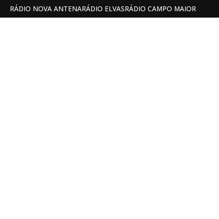
RÁDIO NOVA ANTENA
RÁDIO ELVAS
RÁDIO CAMPO MAIOR