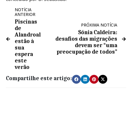
NOTÍCIA
ANTERIOR
Piscinas
PRÓXIMA NOTÍCIA
de
Sónia Caldeira:
Alandroal
desafios das migrações
estão à
devem ser “uma
sua
preocupação de todos”
espera
este
verão
Compartilhe este artigo: