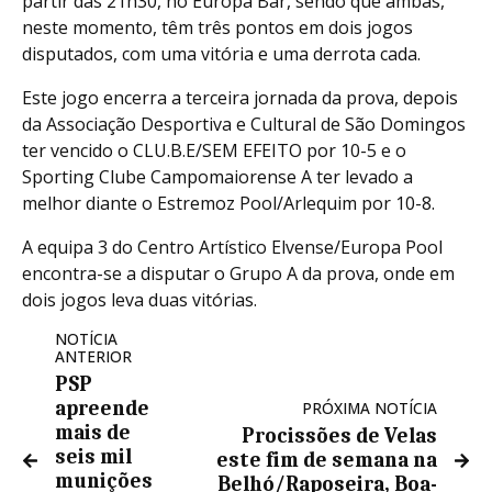
partir das 21h30, no Europa Bar, sendo que ambas,
neste momento, têm três pontos em dois jogos
disputados, com uma vitória e uma derrota cada.
Este jogo encerra a terceira jornada da prova, depois
da Associação Desportiva e Cultural de São Domingos
ter vencido o CLU.B.E/SEM EFEITO por 10-5 e o
Sporting Clube Campomaiorense A ter levado a
melhor diante o Estremoz Pool/Arlequim por 10-8.
A equipa 3 do Centro Artístico Elvense/Europa Pool
encontra-se a disputar o Grupo A da prova, onde em
dois jogos leva duas vitórias.
NOTÍCIA
ANTERIOR
PSP
apreende
PRÓXIMA NOTÍCIA
mais de
Procissões de Velas
seis mil
este fim de semana na
munições
Belhó/Raposeira, Boa-