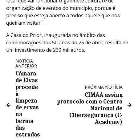
local que vai funcionar o gabinete cultural e de
organização de eventos do município, porque é
preciso que esteja aberto a todos aquele que nos
queiram visitar”.
A Casa do Prior, inaugurada no âmbito das
comemorações dos 50 anos do 25 de abril, resulta de
um investimento de 230 mil euros.
NOTÍCIA
ANTERIOR
Câmara
de Elvas
procede
PRÓXIMA NOTÍCIA
à
CIMAA assina
limpeza
protocolo com o Centro
de ervas
Nacional de
na
Cibersegurança (C-
berma
Academy)
das
estradas