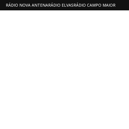
RÁDIO NOVA ANTENA
RÁDIO ELVAS
RÁDIO CAMPO MAIOR