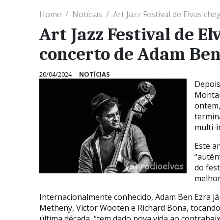
Home
Notícias
Art Jazz Festival de Elvas c
Art Jazz Festival de E
concerto de Adam Ben
20/04/2024
NOTÍCIAS
Depois
Montañ
ontem, 
termin
multi-
Este a
“autênt
do fes
melhor
Internacionalmente conhecido, Adam Ben Ezra j
Metheny, Victor Wooten e Richard Bona, tocando
última década, “tem dado nova vida ao contrabai