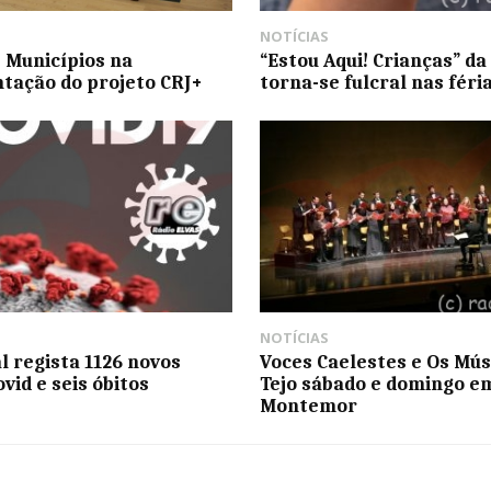
NOTÍCIAS
 Municípios na
“Estou Aqui! Crianças” da
tação do projeto CRJ+
torna-se fulcral nas féri
NOTÍCIAS
l regista 1126 novos
Voces Caelestes e Os Mús
vid e seis óbitos
Tejo sábado e domingo e
Montemor