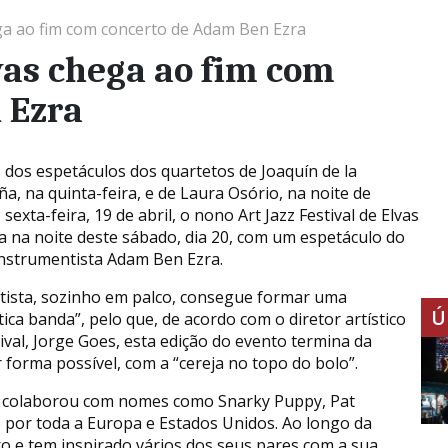
hega ao fim com concerto de Adam Ben Ezra
lvas chega ao fim com
 Ezra
 dos espetáculos dos quartetos de Joaquín de la
a, na quinta-feira, e de Laura Osório, na noite de
sexta-feira, 19 de abril, o nono Art Jazz Festival de Elvas
a na noite deste sábado, dia 20, com um espetáculo do
instrumentista Adam Ben Ezra.
rtista, sozinho em palco, consegue formar uma
Ú
ica banda”, pelo que, de acordo com o diretor artístico
tival, Jorge Goes, esta edição do evento termina da
 forma possível, com a “cereja no topo do bolo”.
á colaborou com nomes como Snarky Puppy, Pat
 por toda a Europa e Estados Unidos. Ao longo da
xo e tem inspirado vários dos seus pares com a sua