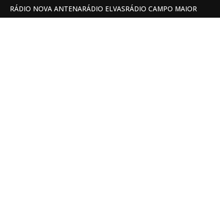
RÁDIO NOVA ANTENA
RÁDIO ELVAS
RÁDIO CAMPO MAIOR