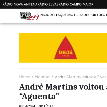
RÁDIO NOVA ANTENA
RÁDIO ELVAS
RÁDIO CAMPO MAIOR
INÍCIO
DESTAQUES
NOTÍCIAS
DESPORTO
FO
Home
Notícias
André Martins voltou a Elva
André Martins voltou 
“Aguenta”
08/04/2024
NOTÍCIAS