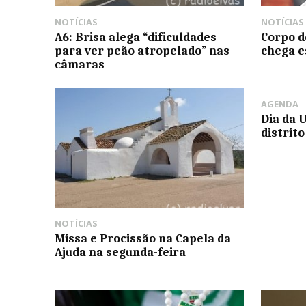
NOTÍCIAS
NOTÍCIAS
A6: Brisa alega “dificuldades
Corpo d
para ver peão atropelado” nas
chega e
câmaras
AGENDA
Dia da 
distrito
NOTÍCIAS
Missa e Procissão na Capela da
Ajuda na segunda-feira