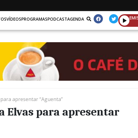
EMI
TOS
VÍDEOS
PROGRAMAS
PODCAST
AGENDA
s para apresentar “Aguenta”
a Elvas para apresentar