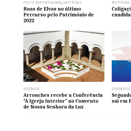
FOTO REPORTAGEM
,
NOTÍCIAS
NOTÍCIAS
Ruas de Elvas no último
Coligaç
Percurso pelo Património de
candida
2022
AGENDA
DIVERSOS
Arronches recebe a Conferência
Segundo
“A Igreja Interior” no Convento
sai em 
de Nossa Senhora da Luz