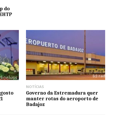
p do
 EHTP
NOTÍCIAS
Agosto
Governo da Estremadura quer
21
manter rotas do aeroporto de
Badajoz