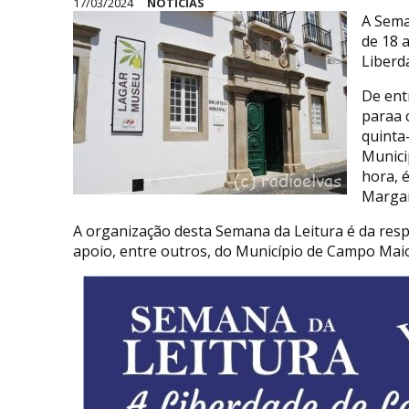
17/03/2024
NOTÍCIAS
A Sema
de 18 
Liberd
De ent
paraa 
quinta-
Munici
hora, é
Margar
A organização desta Semana da Leitura é da resp
apoio, entre outros, do Município de Campo Maio