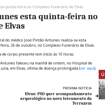
ta quinta-feira no Complexo Funerário de Elvas
unes esta quinta-feira no
e Elvas
ral do médico José Pintão Antunes realiza-se esta
-feira, 26 de outubro, no Complexo Funerário de Elvas.
a de corpo presente tem início às 10 horas.
 Antunes faleceu na manhã de ontem, no Hospital de
Luzia, em Elvas, vítima de doença prolongada (
ver aqui
).
Ú
PRÓXIMA NOTÍCIA
Elvas: PSD quer acompanhamento
arqueológico no novo loteamento da
Terrugem