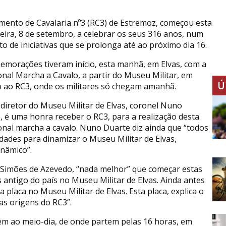
mento de Cavalaria nº3 (RC3) de Estremoz, começou esta
feira, 8 de setembro, a celebrar os seus 316 anos, num
to de iniciativas que se prolonga até ao próximo dia 16.
emorações tiveram início, esta manhã, em Elvas, com a
ional Marcha a Cavalo, a partir do Museu Militar, em
Ú
o ao RC3, onde os militares só chegam amanhã.
 diretor do Museu Militar de Elvas, coronel Nuno
, é uma honra receber o RC3, para a realização desta
ional marcha a cavalo. Nuno Duarte diz ainda que “todos
dades para dinamizar o Museu Militar de Elvas,
nâmico”.
 Simões de Azevedo, “nada melhor” que começar estas
ntigo do país no Museu Militar de Elvas. Ainda antes
a placa no Museu Militar de Elvas. Esta placa, explica o
 as origens do RC3”.
em ao meio-dia, de onde partem pelas 16 horas, em