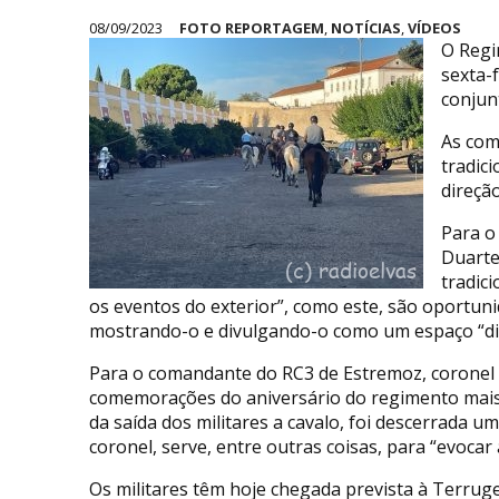
08/09/2023
FOTO REPORTAGEM
,
NOTÍCIAS
,
VÍDEOS
O Regi
sexta-
conjun
As com
tradic
direçã
Para o
Duarte
tradic
os eventos do exterior”, como este, são oportuni
mostrando-o e divulgando-o como um espaço “di
Para o comandante do RC3 de Estremoz, coronel
comemorações do aniversário do regimento mais a
da saída dos militares a cavalo, foi descerrada um
coronel, serve, entre outras coisas, para “evocar
Os militares têm hoje chegada prevista à Terrug