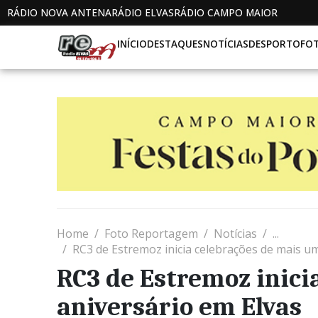
RÁDIO NOVA ANTENA
RÁDIO ELVAS
RÁDIO CAMPO MAIOR
INÍCIO
DESTAQUES
NOTÍCIAS
DESPORTO
FO
Home
Foto Reportagem
Notícias
...
RC3 de Estremoz inicia celebrações de mais u
RC3 de Estremoz inici
aniversário em Elvas