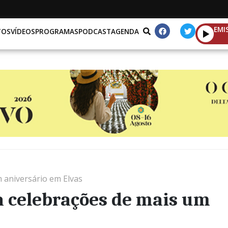
EMI
TOS
VÍDEOS
PROGRAMAS
PODCAST
AGENDA
m aniversário em Elvas
a celebrações de mais um