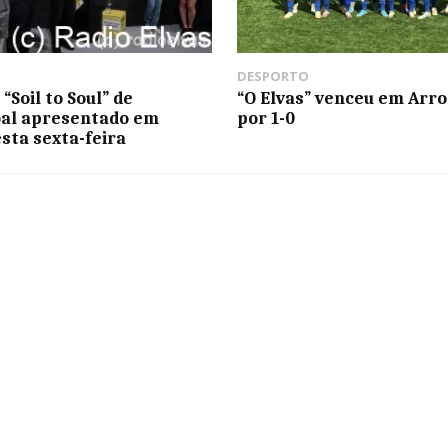
DESPORTO
 “Soil to Soul” de
“O Elvas” venceu em Arr
al apresentado em
por 1-0
esta sexta-feira