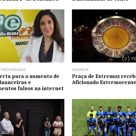
,
PROGRAMAS
AGENDA
erta para o aumento de
Praça de Estremoz receb
financeiras e
Aficionado Estremocens
mentos falsos na internet