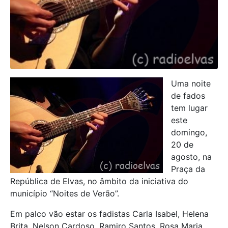
Uma noite
de fados
tem lugar
este
domingo,
20 de
agosto, na
Praça da
República de Elvas, no âmbito da iniciativa do
município “Noites de Verão”.
Em palco vão estar os fadistas Carla Isabel, Helena
Brita, Nelson Cardoso, Ramiro Santos, Rosa Maria