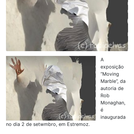
A
exposição
“Moving
Marble”, da
autoria de
Rob
Monaghan,
é
inaugurada
no dia 2 de setwmbro, em Estremoz.