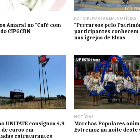
FOTO REPORTAGEM
,
NOTÍCIAS
s Amaral no “Café com
“Percursos pelo Patrimón
 do CIPGCRN
participantes conhecem 
nas igrejas de Elvas
NOTÍCIAS
o UNITATE consignou 4,9
Marchas Populares ani
 de euros em
Estremoz na noite deste
adas estruturantes