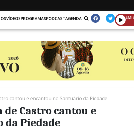
EMI
TOS
VÍDEOS
PROGRAMAS
PODCAST
AGENDA
astro cantou e encantou no Santuário da Piedade
a de Castro cantou e
o da Piedade