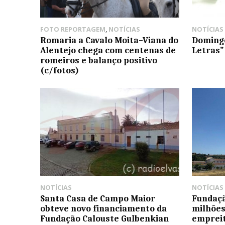
FOTO REPORTAGEM
,
NOTÍCIAS
NOTÍCIAS
Romaria a Cavalo Moita–Viana do
Domingo
Alentejo chega com centenas de
Letras”
romeiros e balanço positivo
(c/fotos)
NOTÍCIAS
NOTÍCIAS
Santa Casa de Campo Maior
Fundaçã
obteve novo financiamento da
milhões
Fundação Calouste Gulbenkian
empreit