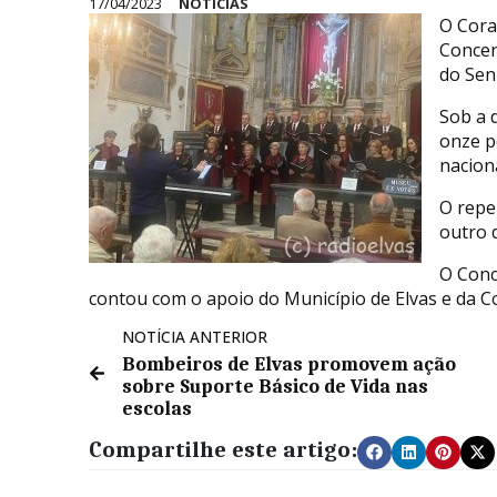
17/04/2023
NOTÍCIAS
O Cora
Concer
do Sen
Sob a 
onze p
nacion
O repe
outro 
O Conc
contou com o apoio do Município de Elvas e da C
NOTÍCIA ANTERIOR
Bombeiros de Elvas promovem ação
sobre Suporte Básico de Vida nas
escolas
Compartilhe este artigo: