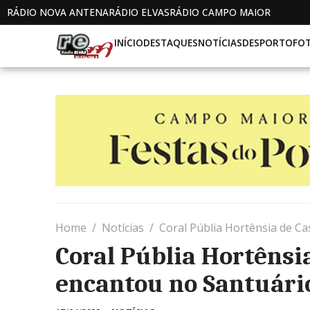
RÁDIO NOVA ANTENA
RÁDIO ELVAS
RÁDIO CAMPO MAIOR
INÍCIO
DESTAQUES
NOTÍCIAS
DESPORTO
FO
Home
Notícias
Coral Públia Hortênsia de C
Coral Públia Hortênsi
encantou no Santuári