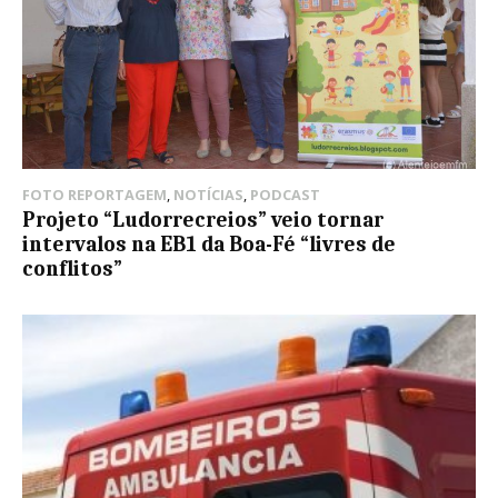
FOTO REPORTAGEM
,
NOTÍCIAS
,
PODCAST
Projeto “Ludorrecreios” veio tornar
intervalos na EB1 da Boa-Fé “livres de
conflitos”