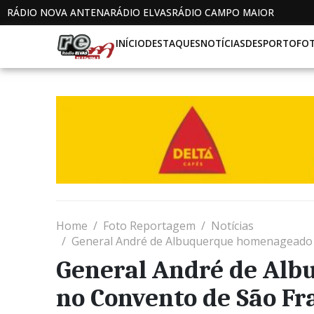
RÁDIO NOVA ANTENA
RÁDIO ELVAS
RÁDIO CAMPO MAIOR
INÍCIO
DESTAQUES
NOTÍCIAS
DESPORTO
FO
Home
Foto Reportagem
Notícias
General André de Albuquerque homenageado 
General André de Al
no Convento de São Fr