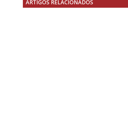
ARTIGOS RELACIONADOS
NOTÍCIAS
NOTÍCIAS
“Elvas Cidade Natal” volta a ser
Inscriç
um evento solidário
São Mat