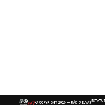
alerta para riscos de mergulhos
mal calculados
ESTATUT
© COPYRIGHT 2026 — RÁDIO ELVAS