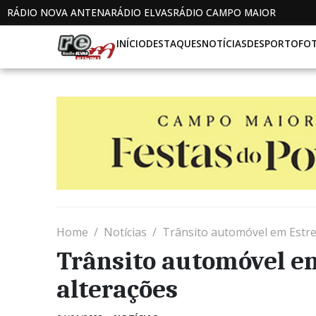
RÁDIO NOVA ANTENA
RÁDIO ELVAS
RÁDIO CAMPO MAIOR
INÍCIO
DESTAQUES
NOTÍCIAS
DESPORTO
FO
Home
Notícias
Trânsito automóvel em Estre
Trânsito automóvel e
alterações