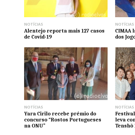
NOTÍCIAS
NOTÍCIAS
Alentejo reporta mais 127 casos
CIMAA l
de Covid-19
dos Jog
NOTÍCIAS
NOTÍCIAS
Yara Cirilo recebe prémio do
Festiva
concurso “Rostos Portugueses
leva co
na ONU”
Tenshō 