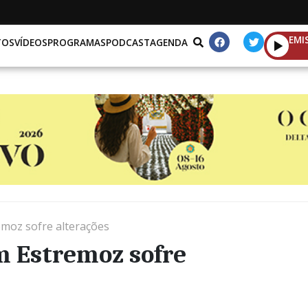
EMI
TOS
VÍDEOS
PROGRAMAS
PODCAST
AGENDA
moz sofre alterações
m Estremoz sofre