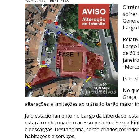
04/01/2023
NOTÍCIAS
O trân
sofrer
Genera
Largo 
Relati
Largo 
de 60 d
janeir
“Merce
[shc_s
No que
Graça, 
alterações e limitações ao trânsito terão maior imp
Já o estacionamento no Largo da Liberdade, estará
estará condicionado o acesso pela Rua Serpa Pin
e descargas. Desta forma, serão criados corredor
habitações e serviços.