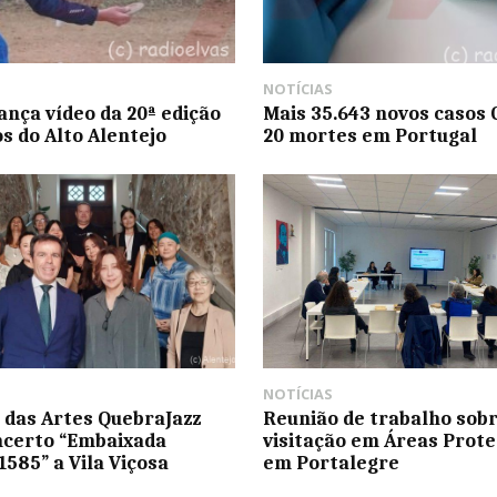
NOTÍCIAS
ança vídeo da 20ª edição
Mais 35.643 novos casos 
os do Alto Alentejo
20 mortes em Portugal
NOTÍCIAS
l das Artes QuebraJazz
Reunião de trabalho sob
ncerto “Embaixada
visitação em Áreas Prote
1585” a Vila Viçosa
em Portalegre