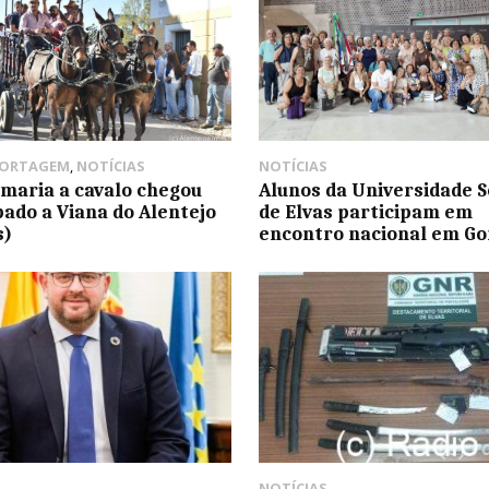
PORTAGEM
,
NOTÍCIAS
NOTÍCIAS
omaria a cavalo chegou
Alunos da Universidade S
bado a Viana do Alentejo
de Elvas participam em
s)
encontro nacional em G
NOTÍCIAS