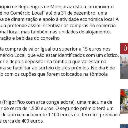
cípio de Reguengos de Monsaraz está a promover o
 é no Comércio Local” até dia 31 de dezembro, uma
iva de dinamização e apoio à atividade económica local. A
uia pretende assim incentivar as compras no comércio
ional local, mas também nas unidades de alojamento,
ração e bebidas do concelho.
Ú
da compra de valor igual ou superior a 15 euros nos
rcio Local, que vão estar identificados com um dístico,
r e depois depositar na tômbola que vai estar na
se habilitar ao sorteio de três prémios. No dia 6 de
teio com os cupões que forem colocados na tômbola
 (frigorífico com arca congeladora), uma máquina de
or de cerca de 1.500 euros. O segundo prémio terá um
r de aproximadamente 1.100 euros e o terceiro premiado
 cerca de 400 euros.