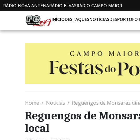
RÁDIO NOVA ANTENA
RÁDIO ELVAS
RÁDIO CAMPO MAIOR
INÍCIO
DESTAQUES
NOTÍCIAS
DESPORTO
FO
Home
Notícias
Reguengos de Monsaraz dina
Reguengos de Monsar
local