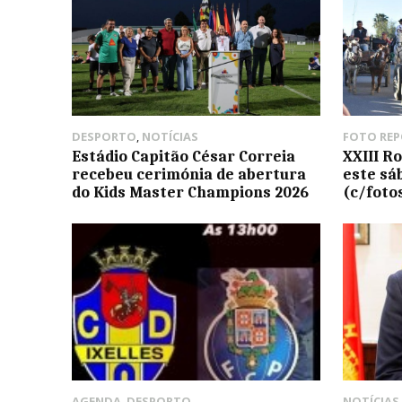
DESPORTO
,
NOTÍCIAS
FOTO RE
Estádio Capitão César Correia
XXIII R
recebeu cerimónia de abertura
este sá
do Kids Master Champions 2026
(c/foto
AGENDA
,
DESPORTO
NOTÍCIAS