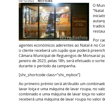
03/12/2022
NOTÍCIAS
O Muni
“Natal
iniciat
autarq
tradic
restau
Por ca
agentes económicos aderentes ao Natal é no Comé
o cliente receberá um cupão que poderá preenche
Câmara Municipal de Reguengos de Monsaraz para 
janeiro de 2023, pelas 18h, será efetuado o sor
durante o período da campanha.
[shc_shortcode class=”shc_mybox”]
Ao primeiro prémio será atribuído um combinado
lavar loiça e uma máquina de lavar roupa, no val
combinado e uma máquina de lavar loiça no valo
receberá uma máquina de lavar roupa no valor de