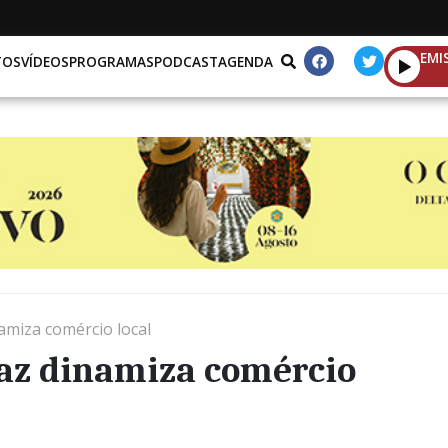
EMI
TOS
VÍDEOS
PROGRAMAS
PODCAST
AGENDA
miza comércio local
az dinamiza comércio