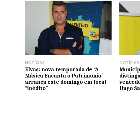
NOTÍCIAS
NOTÍCIAS
Elvas: nova temporada de “A
Municíp
Música Encanta o Património”
disting
arranca este domingo em local
vencedo
“inédito”
Hugo Sa