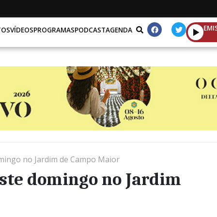
EMI
TOS
VÍDEOS
PROGRAMAS
PODCAST
AGENDA
omingo no Jardim de Campo Maior
este domingo no Jardim