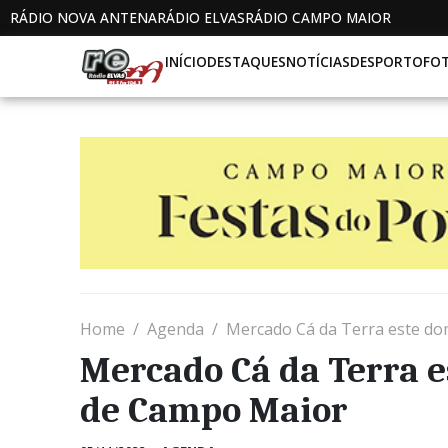
RÁDIO NOVA ANTENA
RÁDIO ELVAS
RÁDIO CAMPO MAIOR
INÍCIO
DESTAQUES
NOTÍCIAS
DESPORTO
FO
Home
Agenda
Mercado Cá da Terra este d
Mercado Cá da Terra 
de Campo Maior