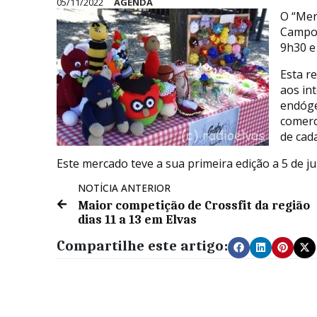
05/11/2022
AGENDA
O “Mer
Campo 
9h30 e 
Esta r
aos in
endóge
comerc
de cad
Este mercado teve a sua primeira edição a 5 de j
NOTÍCIA ANTERIOR
Maior competição de Crossfit da região
dias 11 a 13 em Elvas
Compartilhe este artigo: