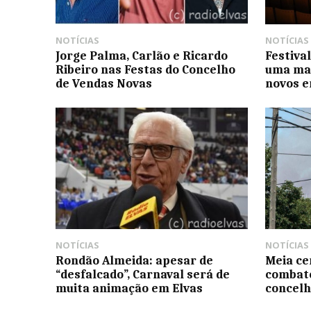
NOTÍCIAS
NOTÍCIAS
Jorge Palma, Carlão e Ricardo
Festiva
Ribeiro nas Festas do Concelho
uma ma
de Vendas Novas
novos 
NOTÍCIAS
NOTÍCIAS
Rondão Almeida: apesar de
Meia ce
“desfalcado”, Carnaval será de
combate
muita animação em Elvas
concelh