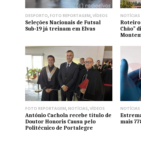
DESPORTO
,
FOTO REPORTAGEM
,
VÍDEOS
NOTÍCIAS
Seleções Nacionais de Futsal
Roteiro
Sub-19 já treinam em Elvas
Chão” d
Monte
FOTO REPORTAGEM
,
NOTÍCIAS
,
VÍDEOS
NOTÍCIAS
António Cachola recebe título de
Estrem
Doutor Honoris Causa pelo
mais 77
Politécnico de Portalegre