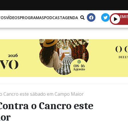
EMI
TOS
VÍDEOS
PROGRAMAS
PODCAST
AGENDA
 o Cancro este sábado em Campo Maior
ontra o Cancro este
or