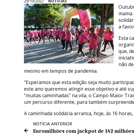
29/10/2022
NOTÍCIAS
Outubr
mama. 
solidá
a favo
Esta c
organi
que, d
iniciat
não de
mesmo em tempos de pandemia.
“Esperamos que esta edição seja muito participa
este ano queremos atingir esse objetivo e até s
“muitas caminhadas” na vila, o Campo Maior Trai
um percurso diferente, para também surpreender 
A caminhada solidária arranca, hoje, às 16 horas
NOTÍCIA ANTERIOR
Euromilhões com jackpot de 142 milhõe