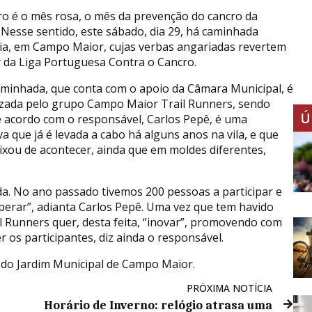
o é o mês rosa, o mês da prevenção do cancro da
Nesse sentido, este sábado, dia 29, há caminhada
ria, em Campo Maior, cujas verbas angariadas revertem
r da Liga Portuguesa Contra o Cancro.
aminhada, que conta com o apoio da Câmara Municipal, é
zada pelo grupo Campo Maior Trail Runners, sendo
Ú
e acordo com o responsável, Carlos Pepê, é uma
iva que já é levada a cabo há alguns anos na vila, e que
ixou de acontecer, ainda que em moldes diferentes,
da. No ano passado tivemos 200 pessoas a participar e
uperar”, adianta Carlos Pepê. Uma vez que tem havido
l Runners quer, desta feita, “inovar”, promovendo com
os participantes, diz ainda o responsável.
, do Jardim Municipal de Campo Maior.
PRÓXIMA NOTÍCIA
s
Horário de Inverno: relógio atrasa uma