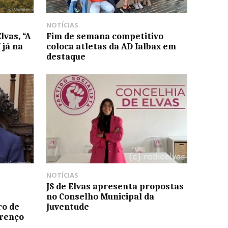
NOTÍCIAS
vas, “A
Fim de semana competitivo
 já na
coloca atletas da AD Ialbax em
destaque
NOTÍCIAS
JS de Elvas apresenta propostas
no Conselho Municipal da
ro de
Juventude
urenço